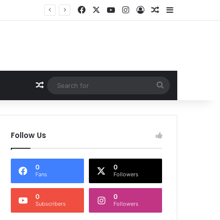
Facebook
X
YouTube
Instagram
Log In
Random Article
Sidebar
Random Article
Search
for
Follow Us
0
0
Fans
Followers
0
0
Subscribers
Followers