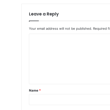
Leave a Reply
Your email address will not be published.
Required f
C
o
m
m
e
n
t
*
Name
*