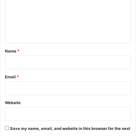
m
m
e
n
t
*
Name
*
Email
*
Website
Save my name, email, and website in this browser for the next