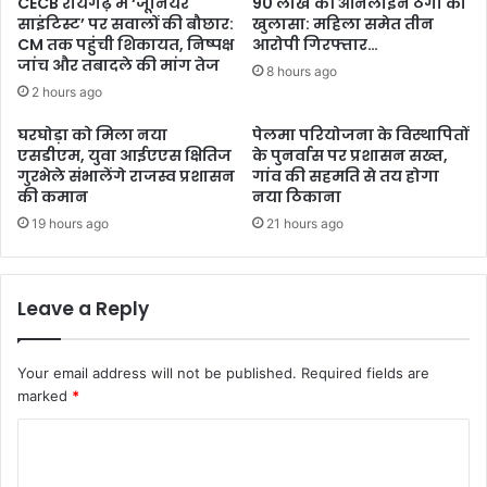
CECB रायगढ़ में ‘जूनियर
90 लाख की ऑनलाइन ठगी का
साइंटिस्ट’ पर सवालों की बौछार:
खुलासा: महिला समेत तीन
CM तक पहुंची शिकायत, निष्पक्ष
आरोपी गिरफ्तार…
जांच और तबादले की मांग तेज
8 hours ago
2 hours ago
घरघोड़ा को मिला नया
पेलमा परियोजना के विस्थापितों
एसडीएम, युवा आईएएस क्षितिज
के पुनर्वास पर प्रशासन सख्त,
गुरभेले संभालेंगे राजस्व प्रशासन
गांव की सहमति से तय होगा
की कमान
नया ठिकाना
19 hours ago
21 hours ago
Leave a Reply
Your email address will not be published.
Required fields are
marked
*
C
o