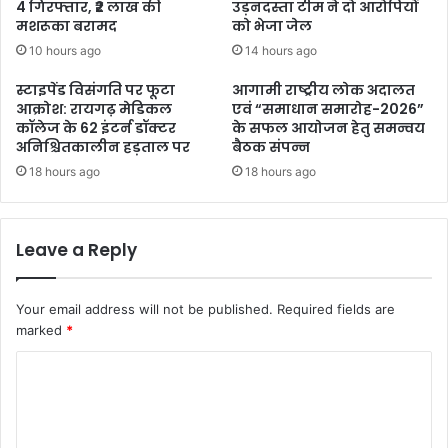
4 गिरफ्तार, ₹2 लाख की
उड़नदस्ता टीम ने दो आरोपियों
मशरूका बरामद
को भेजा जेल
10 hours ago
14 hours ago
स्टाइपेंड विसंगति पर फूटा
आगामी राष्ट्रीय लोक अदालत
आक्रोश: रायगढ़ मेडिकल
एवं “समाधान समारोह-2026”
कॉलेज के 62 इंटर्न डॉक्टर
के सफल आयोजन हेतु समन्वय
अनिश्चितकालीन हड़ताल पर
बैठक संपन्न
18 hours ago
18 hours ago
Leave a Reply
Your email address will not be published.
Required fields are
marked
*
C
o
m