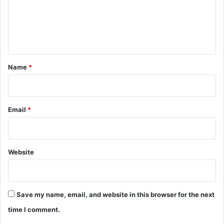
m
e
n
t
*
Name
*
Email
*
Website
Save my name, email, and website in this browser for the next
time I comment.