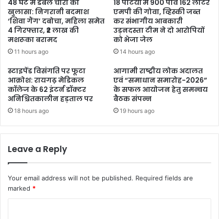
48 घंटे में डबल चोरी का
18 पेटियों में 900 पाव 162 लीटर
खुलासा: निगरानी बदमाश
एमपी की गोवा, व्हिस्की जब्त
‘शिवा गैंग’ दबोचा, महिला समेत
कर संभागीय आबकारी
4 गिरफ्तार, ₹2 लाख की
उड़नदस्ता टीम ने दो आरोपियों
मशरूका बरामद
को भेजा जेल
11 hours ago
14 hours ago
स्टाइपेंड विसंगति पर फूटा
आगामी राष्ट्रीय लोक अदालत
आक्रोश: रायगढ़ मेडिकल
एवं “समाधान समारोह-2026”
कॉलेज के 62 इंटर्न डॉक्टर
के सफल आयोजन हेतु समन्वय
अनिश्चितकालीन हड़ताल पर
बैठक संपन्न
18 hours ago
19 hours ago
Leave a Reply
Your email address will not be published.
Required fields are
marked
*
C