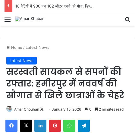
18 पेटियों में 900 पाव 162 लीटर एमपी की गोवा, व्हिस्की जब्त कर संभागीय आबकारी उड़नदस्ता टीम ने दो आरोपियों को भेजा जेल
Menu
Se
Home
/
Latest News
Latest News
सरस्वती सायकल से सपनों की
रफ्तार: हमीरपुर में नववर्ष की
सौगात से खिले छात्राओं के चेहरे
Follow
Amar Chouhan
January 15, 2026
0
2 minutes read
on
Facebook
X
LinkedIn
Pinterest
WhatsApp
Telegram
X