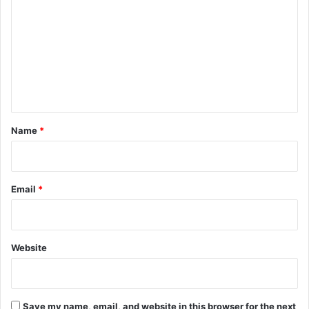
o
m
m
e
n
t
*
Name
*
Email
*
Website
Save my name, email, and website in this browser for the next