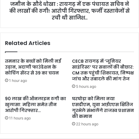
जमीन के सौदे धोखा : रायगढ़ में एक पंचायत सचिव ने
की लाखों की ठगी! आरोपी गिरफ्तार, फर्जी दस्तावेजों से
रची थी साजिश..
Related Articles
तमनार के बच्चों को मिली नई
CECB रायगढ़ में ‘जूनियर
उड़ान, अदाणी फाउंडेशन के
साइंटिस्ट’ पर सवालों की बौछार:
कोचिंग सेंटर से 39 का चयन
CM तक पहुंची शिकायत, निष्पक्ष
जांच और तबादले की मांग तेज
1 hour ago
5 hours ago
90 लाख की ऑनलाइन ठगी का
घरघोड़ा को मिला नया
खुलासा: महिला समेत तीन
एसडीएम, युवा आईएएस क्षितिज
आरोपी गिरफ्तार…
गुरभेले संभालेंगे राजस्व प्रशासन
की कमान
11 hours ago
22 hours ago