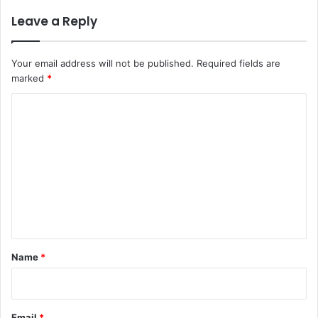
Leave a Reply
Your email address will not be published.
Required fields are
marked
*
C
o
m
m
e
n
t
*
Name
*
Email
*