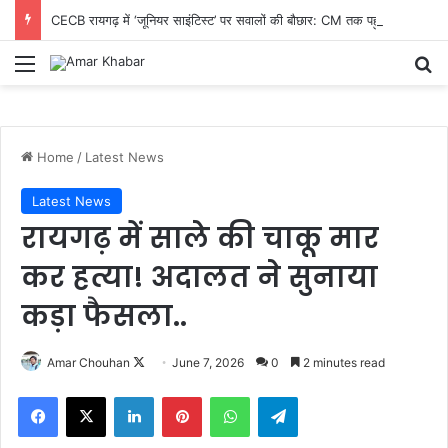
CECB रायगढ़ में ‘जूनियर साइंटिस्ट’ पर सवालों की बौछार: CM तक पहुंची शिकायत, निष्पक्ष जांच और तबादले की मांग तेज
Menu
Se
Home
/
Latest News
Latest News
रायगढ़ में साले की चाकू मार
कर हत्या! अदालत ने सुनाया
कड़ा फैसला..
Follow
Amar Chouhan
June 7, 2026
0
2 minutes read
on
Facebook
X
LinkedIn
Pinterest
WhatsApp
Telegram
X