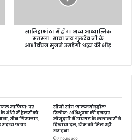
सालिहाभांठा में होगा भव्य आध्यात्मिक
सतसंग : बाबा जय गुरुदेव जी के
आशीर्वचन सुनने उमड़ेगी श्रद्धा की भीड़
डीजल माफिया’ पर
सीजी सांग ‘बालमगोड़हीन’
 अंधेरे में ट्रेलरों को
रिलीज: शशिभूषण की दमदार
शाना, तीन गिरफ्तार,
मौजूदगी में रायगढ़ के कलाकारों ने
र सदस्य फरार
दिखाया दम, टीम को मिल रही
सराहना
7 hours ago