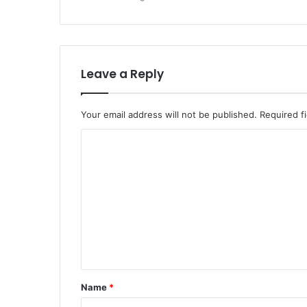
Leave a Reply
Your email address will not be published.
Required f
C
o
m
m
e
n
t
*
Name
*