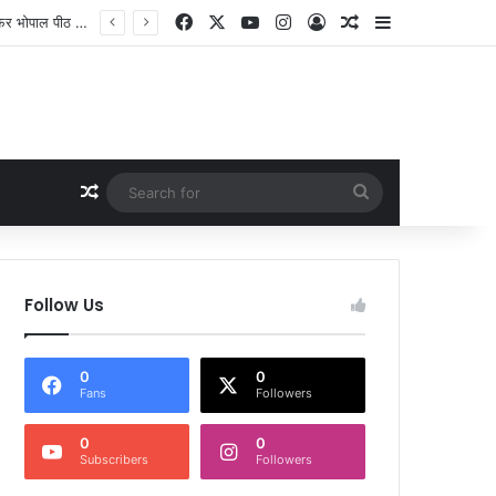
Facebook
X
YouTube
Instagram
Log In
Random Article
Sidebar
 सदस्य फरार
Random Article
Search
for
Follow Us
0
0
Fans
Followers
0
0
Subscribers
Followers