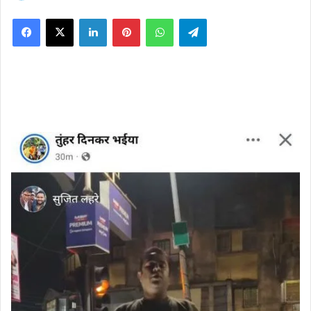
on
Facebook
X
LinkedIn
Pinterest
WhatsApp
Telegram
X