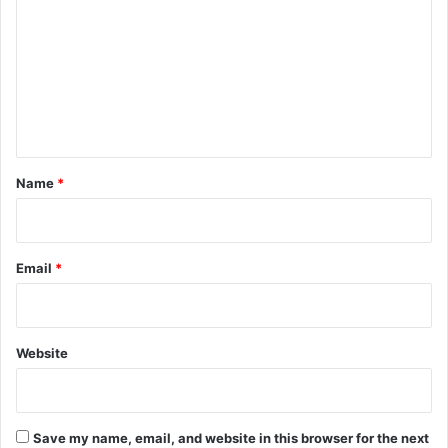
m
m
e
n
t
*
Name
*
Email
*
Website
Save my name, email, and website in this browser for the next