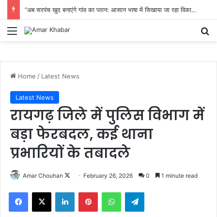
“अब सरपंच खुद बनाएंगे गांव का प्लान: आसान भाषा में सिखाया जा रहा विकास का पूरा तरीका”
Menu
Se
Home
/
Latest News
Latest News
रायगढ़ जिले में पुलिस विभाग में
बड़ा फेरबदल, कई थाना
प्रभारियों के तबादले
Follow
Amar Chouhan
February 26, 2026
0
1 minute read
on
Facebook
X
LinkedIn
Pinterest
WhatsApp
Telegram
X