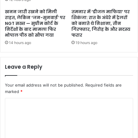
खनन जारी रखने को मिली
तमनार में ‘डीजल माफिया’ पर
राहत, लेकिन ‘जन-सुनवाई’ पर
शिकंजा: रात के अंधेरे में ट्रेलरों
NGT सख्त — सुप्रीम कोर्ट के
को बनाते थे निशाना, तीन
निर्देशों के बाद मामला फिर
गिरफ्तार, गिरोह के और सदस्य
भोपाल पीठ को सौंपा गया
फरार
14 hours ago
19 hours ago
Leave a Reply
Your email address will not be published.
Required fields are
marked
*
C
o
m
m