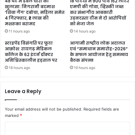
48 घंटे में डबल चोरी का
18 पेटियों में 900 पाव 162 लीटर
खुलासा: निगरानी बदमाश
एमपी की गोवा, व्हिस्की जब्त
‘शिवा गैंग’ दबोचा, महिला समेत
कर संभागीय आबकारी
4 गिरफ्तार, ₹2 लाख की
उड़नदस्ता टीम ने दो आरोपियों
मशरूका बरामद
को भेजा जेल
11 hours ago
14 hours ago
स्टाइपेंड विसंगति पर फूटा
आगामी राष्ट्रीय लोक अदालत
आक्रोश: रायगढ़ मेडिकल
एवं “समाधान समारोह-2026”
कॉलेज के 62 इंटर्न डॉक्टर
के सफल आयोजन हेतु समन्वय
अनिश्चितकालीन हड़ताल पर
बैठक संपन्न
18 hours ago
19 hours ago
Leave a Reply
Your email address will not be published.
Required fields are
marked
*
C