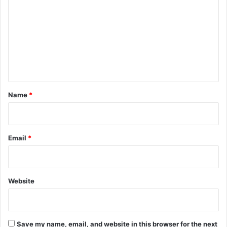
o
m
m
e
n
t
*
Name
*
Email
*
Website
Save my name, email, and website in this browser for the next