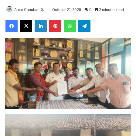
Follow
Amar Chouhan
October 21, 2025
0
2 minutes read
on
Facebook
X
LinkedIn
Pinterest
WhatsApp
Telegram
X