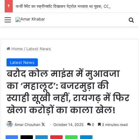
फर्जी पेमेंट का स्क्रीनशॉट दिखाकर पेट्रोल भरवाता था युवक, CCTV ने खोला राज; मारुती बलेनो समेत आरोपी गिरफ्तार
Menu
Se
Home
/
Latest News
Latest News
बरौद कोल माइंस में मुआवजा
का ‘महालूट’: बजरमुड़ा की
स्याही सूखी नहीं, रायगढ़ में फिर
खेला करोड़ों का काला खेल!
Follow
Amar Chouhan
October 14, 2025
0
3 minutes read
on
Facebook
X
LinkedIn
Pinterest
WhatsApp
Telegram