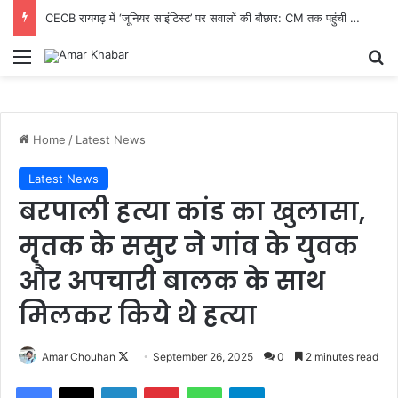
CECB रायगढ़ में ‘जूनियर साइंटिस्ट’ पर सवालों की बौछार: CM तक पहुंची शिकायत, निष्पक्ष जांच और तबादले की मांग तेज
Menu
Se
Home
/
Latest News
Latest News
बरपाली हत्या कांड का खुलासा,
मृतक के ससुर ने गांव के युवक
और अपचारी बालक के साथ
मिलकर किये थे हत्या
Follow
Amar Chouhan
September 26, 2025
0
2 minutes read
on
Facebook
X
LinkedIn
Pinterest
WhatsApp
Telegram