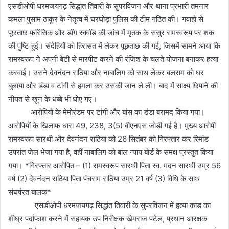
एसडीओपी धरमजयगढ़ सिद्धांत तिवारी के सुपरविजन और थाना प्रभारी तमनार
कमला पुसाम ठाकुर के नेतृत्व में घरघोड़ा पुलिस की टीम गठित की। गवाहों से
पूछताछ फॉरेंसिक और डॉग स्क्वॉड की जांच में मृतक के ससुर रामस्वरूप पर शक
की पुष्टि हुई। संदेहियों को हिरासत में लेकर पूछताछ की गई, जिसमें सामने आया कि
रामस्वरूप ने अपनी बेटी से मारपीट करने की रंजिश के चलते योजना बनाकर हत्या
करवाई। उसने देवनंदन राठिया और नाबालिग को साथ लेकर बलराम को घर
बुलाया और डंडा व टांगी से हमला कर उसकी जान ले ली। बाद में साक्ष्य छिपाने की
नीयत से खून के धब्बे भी धोए गए।
आरोपियों के मेमोरंडम पर टांगी और बांस का डंडा बरामद किया गया।
आरोपियों के खिलाफ धारा 49, 238, 3(5) बीएनएस जोड़ी गई है। मुख्य आरोपी
रामस्वरूप सारथी और देवनंदन राठिया को 26 सितंबर को गिरफ्तार कर रिमांड
उपरांत जेल भेजा गया है, वहीं नाबालिग को बाल न्याय बोर्ड के समक्ष प्रस्तुत किया
गया। *गिरफ्तार आरोपित – (1) रामस्वरूप सारथी पिता स्व. मदन सारथी उम्र 56
वर्ष (2) देवनंदन राठिया पिता पंचराम राठिया उम्र 21 वर्ष (3) विधि के साथ
संघर्षरत बालक*
एसडीओपी धरमजयगढ़ सिद्धांत तिवारी के सुपरविजन में हत्या कांड का
शीघ्र पर्दाफाश करने में सहायक उप निरीक्षक खेमराज पटेल, प्रधान आरक्षक