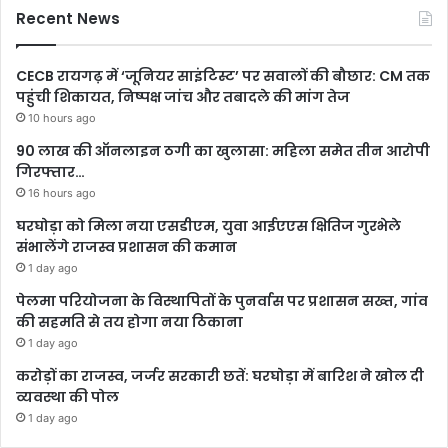
Recent News
CECB रायगढ़ में ‘जूनियर साइंटिस्ट’ पर सवालों की बौछार: CM तक
पहुंची शिकायत, निष्पक्ष जांच और तबादले की मांग तेज
10 hours ago
90 लाख की ऑनलाइन ठगी का खुलासा: महिला समेत तीन आरोपी
गिरफ्तार…
16 hours ago
घरघोड़ा को मिला नया एसडीएम, युवा आईएएस क्षितिज गुरभेले
संभालेंगे राजस्व प्रशासन की कमान
1 day ago
पेलमा परियोजना के विस्थापितों के पुनर्वास पर प्रशासन सख्त, गांव
की सहमति से तय होगा नया ठिकाना
1 day ago
करोड़ों का राजस्व, जर्जर सरकारी छतें: घरघोड़ा में बारिश ने खोल दी
व्यवस्था की पोल
1 day ago