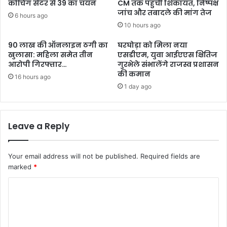
कोचिंग सेंटर से 39 का चयन
CM तक पहुंची शिकायत, निष्पक्ष
जांच और तबादले की मांग तेज
6 hours ago
10 hours ago
90 लाख की ऑनलाइन ठगी का
घरघोड़ा को मिला नया
खुलासा: महिला समेत तीन
एसडीएम, युवा आईएएस क्षितिज
आरोपी गिरफ्तार…
गुरभेले संभालेंगे राजस्व प्रशासन
की कमान
16 hours ago
1 day ago
Leave a Reply
Your email address will not be published.
Required fields are
marked
*
C
o
m