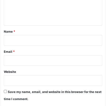
m
e
n
t
*
Name
*
Email
*
Website
Save my name, email, and website in this browser for the next
time I comment.