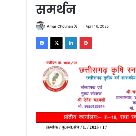
समर्थन
Follow
Amar Chouhan
April 16, 2025
on
Facebook
X
LinkedIn
Pinterest
X