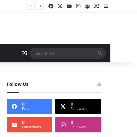
Facebook
X
YouTube
Instagram
Log In
Random Article
Sidebar
Random Article
Search
for
Follow Us
0
0
Fans
Followers
0
0
Subscribers
Followers