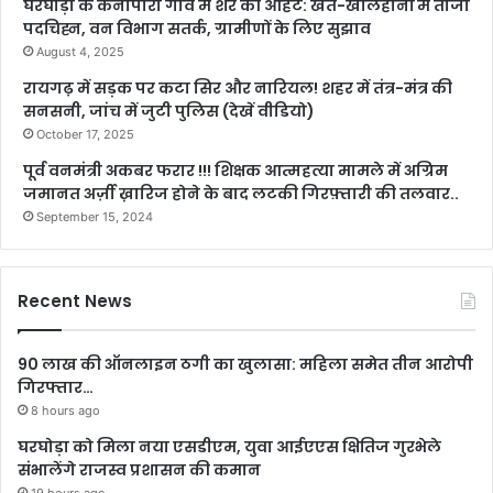
घरघोड़ा के केनापारा गांव में शेर की आहट: खेत-खलिहानों में ताजा
पदचिह्न, वन विभाग सतर्क, ग्रामीणों के लिए सुझाव
August 4, 2025
रायगढ़ में सड़क पर कटा सिर और नारियल! शहर में तंत्र-मंत्र की
सनसनी, जांच में जुटी पुलिस (देखें वीडियो)
October 17, 2025
पूर्व वनमंत्री अकबर फरार !!! शिक्षक आत्महत्या मामले में अग्रिम
जमानत अर्ज़ी ख़ारिज होने के बाद लटकी गिरफ़्तारी की तलवार..
September 15, 2024
Recent News
90 लाख की ऑनलाइन ठगी का खुलासा: महिला समेत तीन आरोपी
गिरफ्तार…
8 hours ago
घरघोड़ा को मिला नया एसडीएम, युवा आईएएस क्षितिज गुरभेले
संभालेंगे राजस्व प्रशासन की कमान