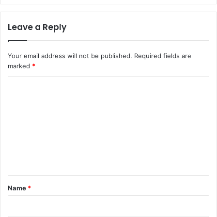
Leave a Reply
Your email address will not be published.
Required fields are
marked
*
C
o
m
m
e
n
t
*
Name
*