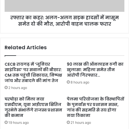
रफ्तार का कहर: अलग-अलग सड़क हादसों में मासूम
समेत दो की मौत, आरोपी वाहन चालक फरार
Related Articles
CECB रायगढ़ में ‘जूनियर
90 लाख की ऑनलाइन ठगी का
साइंटिस्ट’ पर सवालों की बौछार:
खुलासा: महिला समेत तीन
CM तक पहुंची शिकायत, निष्पक्ष
आरोपी गिरफ्तार…
जांच और तबादले की मांग तेज
8 hours ago
2 hours ago
घरघोड़ा को मिला नया
पेलमा परियोजना के विस्थापितों
एसडीएम, युवा आईएएस क्षितिज
के पुनर्वास पर प्रशासन सख्त,
गुरभेले संभालेंगे राजस्व प्रशासन
गांव की सहमति से तय होगा
की कमान
नया ठिकाना
19 hours ago
21 hours ago