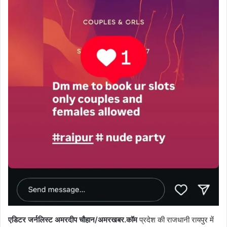
एडिटर जर्नलिस्ट अमरदीप चौहान/अमरखबर.कॉम
प्रदेश की राजधानी रायपुर में