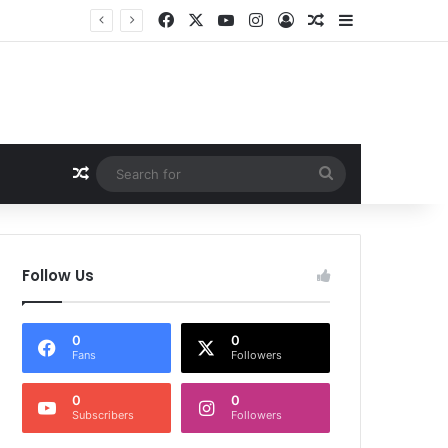
Facebook
X
YouTube
Instagram
Log In
Random Article
Sidebar
Random Article
Search
for
Follow Us
0
0
Fans
Followers
0
0
Subscribers
Followers