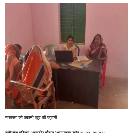
सफलता की कहानी खुद की जुबानी
फ्रीलांस एडिटर अमरदीप चौहान/अमरखबर.कॉम
रायगढ़, तमनार।