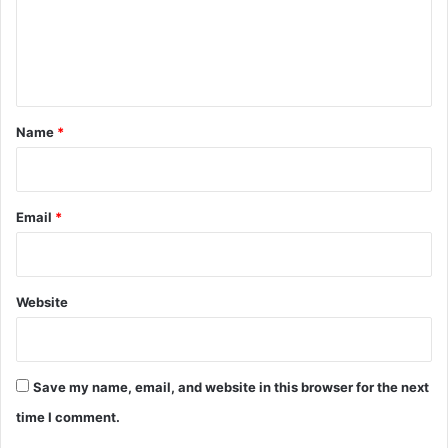
m
e
n
t
*
Name
*
Email
*
Website
Save my name, email, and website in this browser for the next
time I comment.