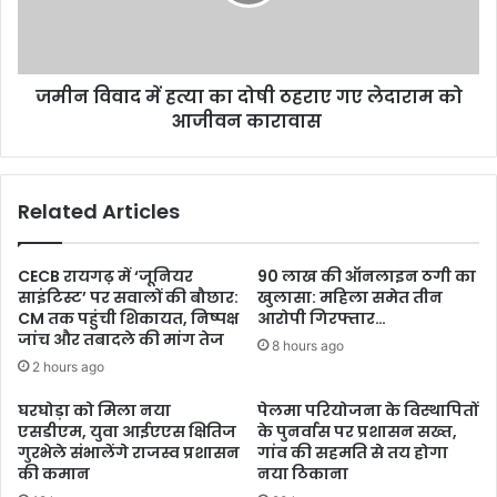
जमीन विवाद में हत्या का दोषी ठहराए गए लेदाराम को
आजीवन कारावास
Related Articles
CECB रायगढ़ में ‘जूनियर
90 लाख की ऑनलाइन ठगी का
साइंटिस्ट’ पर सवालों की बौछार:
खुलासा: महिला समेत तीन
CM तक पहुंची शिकायत, निष्पक्ष
आरोपी गिरफ्तार…
जांच और तबादले की मांग तेज
8 hours ago
2 hours ago
घरघोड़ा को मिला नया
पेलमा परियोजना के विस्थापितों
एसडीएम, युवा आईएएस क्षितिज
के पुनर्वास पर प्रशासन सख्त,
गुरभेले संभालेंगे राजस्व प्रशासन
गांव की सहमति से तय होगा
की कमान
नया ठिकाना