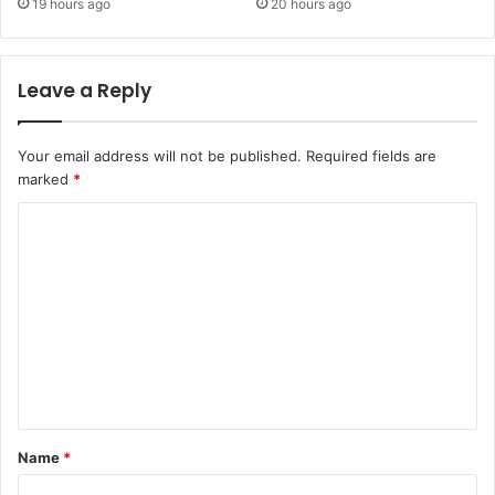
19 hours ago
20 hours ago
Leave a Reply
Your email address will not be published.
Required fields are
marked
*
C
o
m
m
e
n
t
*
Name
*