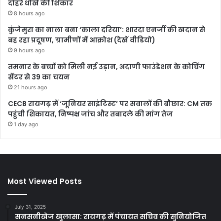
दोहरे धोखे की शिकार
8 hours ago
कुंजेमुरा का नाला बना ‘काला दरिया’: शारदा एनर्जी की खदान से
बह रहा प्रदूषण, ग्रामीणों में आक्रोश (देखें वीडियो)
9 hours ago
तमनार के बच्चों को मिली नई उड़ान, अदाणी फाउंडेशन के कोचिंग
सेंटर से 39 का चयन
21 hours ago
CECB रायगढ़ में ‘जूनियर साइंटिस्ट’ पर सवालों की बौछार: CM तक
पहुंची शिकायत, निष्पक्ष जांच और तबादले की मांग तेज
1 day ago
Most Viewed Posts
July 31, 2025
सनसनीखेज खुलासा: रायगढ़ में पंचायत सचिव की सुनियोजित