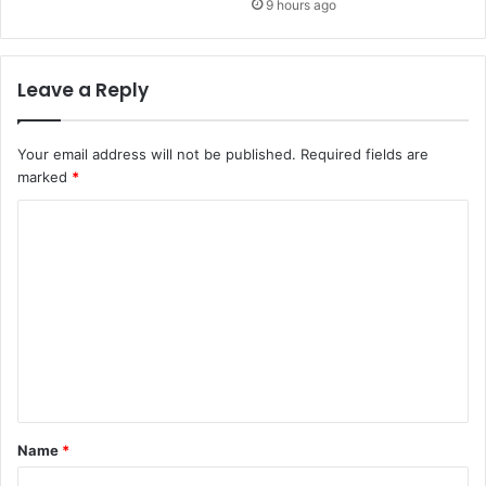
9 hours ago
Leave a Reply
Your email address will not be published.
Required fields are
marked
*
C
o
m
m
e
n
t
*
Name
*