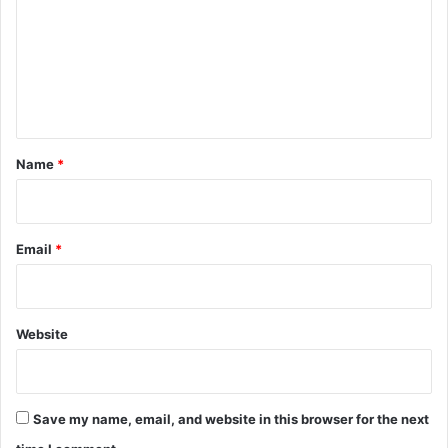
m
m
e
n
t
*
Name
*
Email
*
Website
Save my name, email, and website in this browser for the next