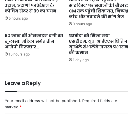
उड़ान, अदाणी फाउंडेशन के
साइंटिस्ट’ पर सवालों की बौछार:
कोचिंग सेंटर से 39 का चयन
CM तक पहुंची शिकायत, निष्पक्ष
जांच और तबादले की मांग तेज
5 hours ago
9 hours ago
90 लाख की ऑनलाइन ठगी का
घरघोड़ा को मिला नया
खुलासा: महिला समेत तीन
एसडीएम, युवा आईएएस क्षितिज
आरोपी गिरफ्तार…
गुरभेले संभालेंगे राजस्व प्रशासन
की कमान
15 hours ago
1 day ago
Leave a Reply
Your email address will not be published.
Required fields are
marked
*
C
o