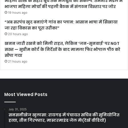
महिला शक्ति के सहारे बूथ तक मजबूती का संकल्प: तमनार मंडल में
भाजपा महिला मोर्चा की पहली बैठक में संगठन विस्तार पर जोर
19 hours ago
“अब सरपंच खुद बनाएंगे गांव का प्लान: आसान भाषा में सिखाया
जा रहा विकास का पूरा तरीका”
20 hours ago
खनन जारी रखने को मिली राहत, लेकिन ‘जन-सुनवाई’ पर NGT
सख्त — सुप्रीम कोर्ट के निर्देशों के बाद मामला फिर भोपाल पीठ को
सौंपा गया
21 hours ago
Most Viewed Posts
July 31, 2025
सनसनीखेज खुलासा: रायगढ़ में पंचायत सचिव की सुनियोजित
हत्या, तीन गिरफ्तार, मास्टरमाइंड जेल में!(देखें वीडियो)