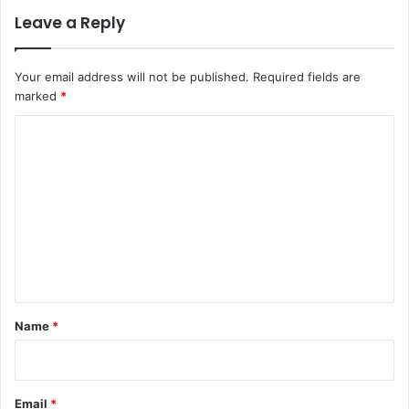
Leave a Reply
Your email address will not be published.
Required fields are
marked
*
C
o
m
m
e
n
t
*
Name
*
Email
*