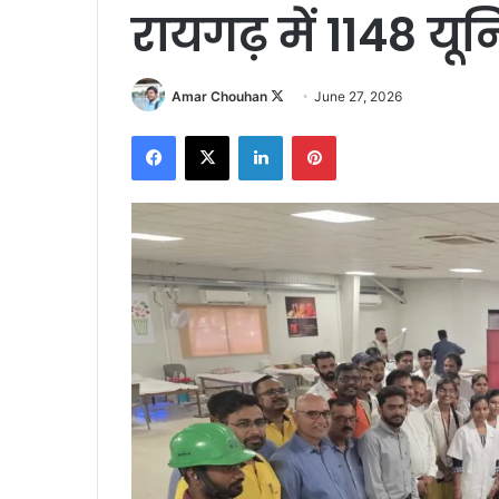
रायगढ़ में 1148 यू
Follow
Amar Chouhan
June 27, 2026
on
Facebook
X
LinkedIn
Pinterest
X