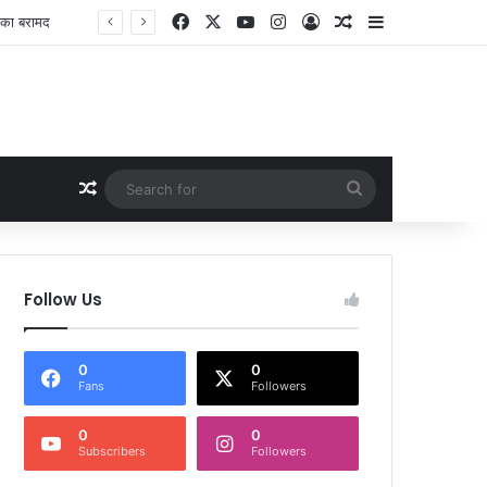
Facebook
X
YouTube
Instagram
Log In
Random Article
Sidebar
यों को भेजा जेल
Random Article
Search
for
Follow Us
0
0
Fans
Followers
0
0
Subscribers
Followers