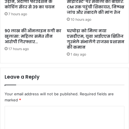
उड़ान, अदाणी फाउंडेशन के
साइंटिस्ट’ पर सवालों की बौछार:
कोचिंग सेंटर से 39 का चयन
CM तक पहुंची शिकायत, निष्पक्ष
जांच और तबादले की मांग तेज
7 hours ago
10 hours ago
90 लाख की ऑनलाइन ठगी का
घरघोड़ा को मिला नया
खुलासा: महिला समेत तीन
एसडीएम, युवा आईएएस क्षितिज
आरोपी गिरफ्तार…
गुरभेले संभालेंगे राजस्व प्रशासन
की कमान
17 hours ago
1 day ago
Leave a Reply
Your email address will not be published.
Required fields are
marked
*
C
o
m