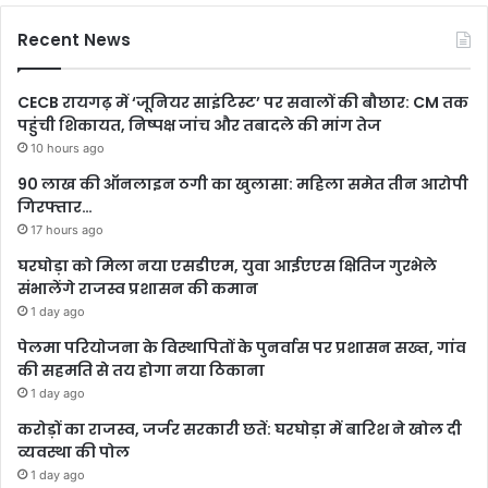
Recent News
CECB रायगढ़ में ‘जूनियर साइंटिस्ट’ पर सवालों की बौछार: CM तक
पहुंची शिकायत, निष्पक्ष जांच और तबादले की मांग तेज
10 hours ago
90 लाख की ऑनलाइन ठगी का खुलासा: महिला समेत तीन आरोपी
गिरफ्तार…
17 hours ago
घरघोड़ा को मिला नया एसडीएम, युवा आईएएस क्षितिज गुरभेले
संभालेंगे राजस्व प्रशासन की कमान
1 day ago
पेलमा परियोजना के विस्थापितों के पुनर्वास पर प्रशासन सख्त, गांव
की सहमति से तय होगा नया ठिकाना
1 day ago
करोड़ों का राजस्व, जर्जर सरकारी छतें: घरघोड़ा में बारिश ने खोल दी
व्यवस्था की पोल
1 day ago