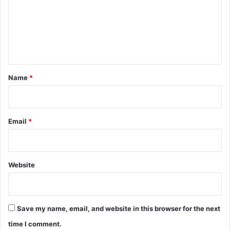
m
e
n
t
*
Name
*
Email
*
Website
Save my name, email, and website in this browser for the next
time I comment.