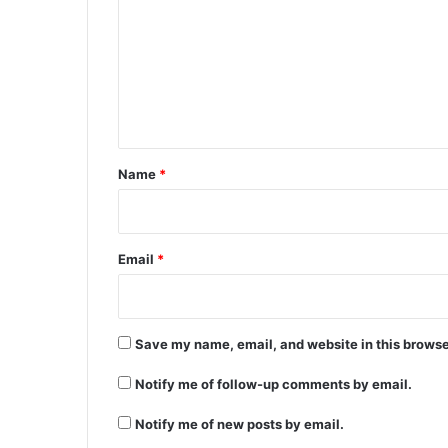
m
m
e
n
t
*
Name
*
Email
*
Save my name, email, and website in this browse
Notify me of follow-up comments by email.
Notify me of new posts by email.