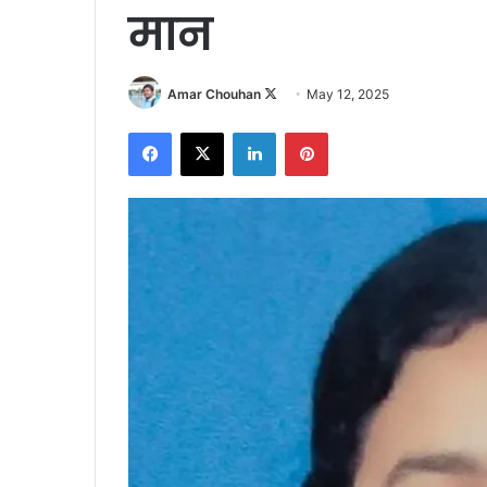
मान
Follow
Amar Chouhan
May 12, 2025
on
Facebook
X
LinkedIn
Pinterest
X