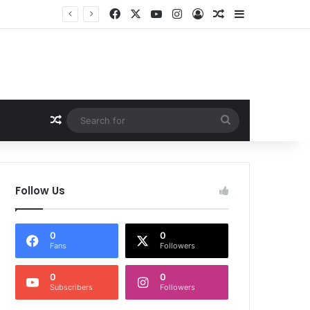
Facebook
X
YouTube
Instagram
Log In
Random Article
Sidebar
Random Article
Search
for
Follow Us
0
0
Fans
Followers
0
0
Subscribers
Followers