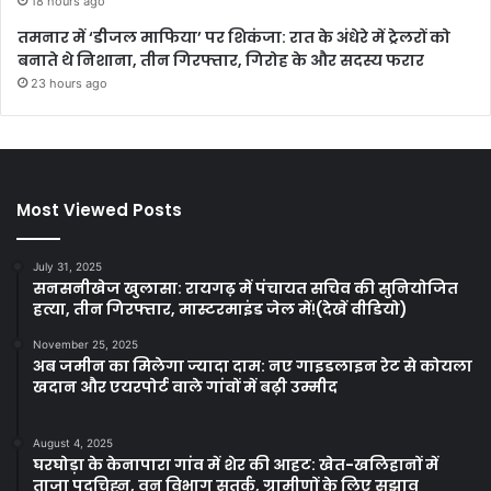
18 hours ago
तमनार में ‘डीजल माफिया’ पर शिकंजा: रात के अंधेरे में ट्रेलरों को
बनाते थे निशाना, तीन गिरफ्तार, गिरोह के और सदस्य फरार
23 hours ago
Most Viewed Posts
July 31, 2025
सनसनीखेज खुलासा: रायगढ़ में पंचायत सचिव की सुनियोजित
हत्या, तीन गिरफ्तार, मास्टरमाइंड जेल में!(देखें वीडियो)
November 25, 2025
अब जमीन का मिलेगा ज्यादा दाम: नए गाइडलाइन रेट से कोयला
खदान और एयरपोर्ट वाले गांवों में बढ़ी उम्मीद
August 4, 2025
घरघोड़ा के केनापारा गांव में शेर की आहट: खेत-खलिहानों में
ताजा पदचिह्न, वन विभाग सतर्क, ग्रामीणों के लिए सुझाव