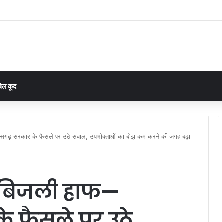
लमगोड़हीन’ रिलीज: शशिभूषण की दमदार मौजूदगी में रायगढ़ के कलाकारों ने दिखाया दम, टीम को म
ेल कूद
सगढ़ सरकार के फैसले पर उठे सवाल, उपभोक्ताओं का बोझ कम करने की जगह बढ़ा
 बिजली हाफ—
े फैसले पर उठे