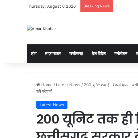
Thursday, August 6 2026
Breaking News
सीजी सांग ‘बा
होम
ताज़ा खबर
छत्तीसगढ़
देश विदेश
मनोरंजन
ख
Home
/
Latest News
/
200 यूनिट तक ही बिजली हाफ—छत्ती
रही परेशानी
Latest News
200 यूनिट तक ही
छत्तीसगढ़ सरकार क