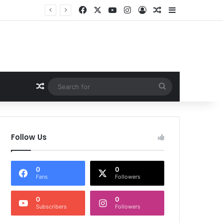
Facebook
X
YouTube
Instagram
Log In
Random Article
Sidebar
िल रही सराहना
Random Article
Search
for
Follow Us
0
0
Fans
Followers
0
0
Subscribers
Followers