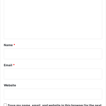
o
m
m
e
n
t
*
Name
*
Email
*
Website
Save my name, email, and website in this browser for the next