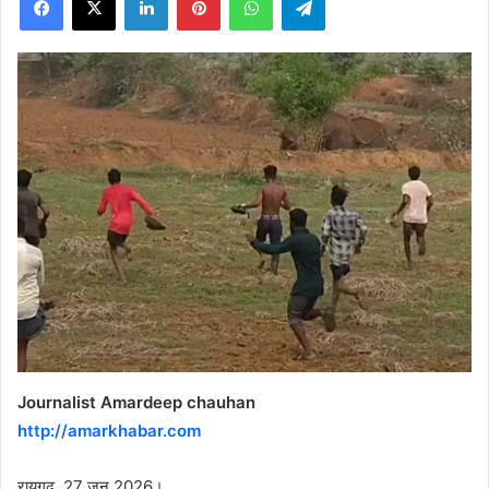
X
Journalist Amardeep chauhan
http://amarkhabar.com
रायगढ़, 27 जून 2026।