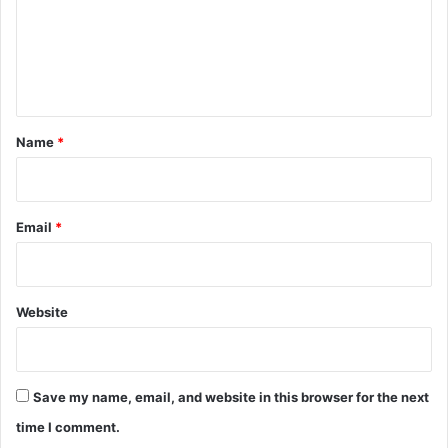
m
e
n
t
*
Name
*
Email
*
Website
Save my name, email, and website in this browser for the next
time I comment.