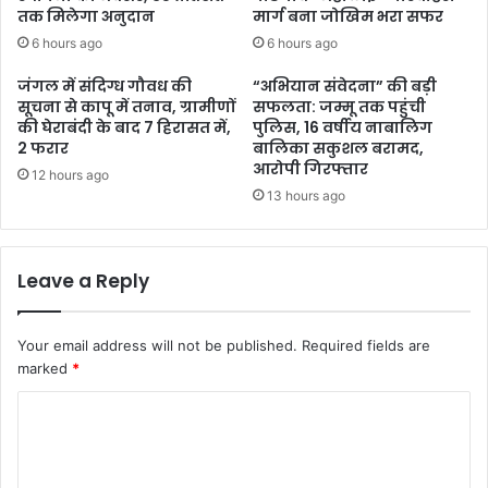
तक मिलेगा अनुदान
मार्ग बना जोखिम भरा सफर
6 hours ago
6 hours ago
जंगल में संदिग्ध गौवध की
“अभियान संवेदना” की बड़ी
सूचना से कापू में तनाव, ग्रामीणों
सफलता: जम्मू तक पहुंची
की घेराबंदी के बाद 7 हिरासत में,
पुलिस, 16 वर्षीय नाबालिग
2 फरार
बालिका सकुशल बरामद,
आरोपी गिरफ्तार
12 hours ago
13 hours ago
Leave a Reply
Your email address will not be published.
Required fields are
marked
*
C
o
m