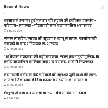
Recent News
बरसात में उजागर हुई तमनार की सड़कों की हकीकत:देवगांव–
पडिगांव–महालोई–गौरबाहरी मार्ग बना जोखिम भरा सफर
6 hours ago
जंगल में संदिग्ध गौवध की सूचना से कापू में तनाव, ग्रामीणों की
घेराबंदी के बाद 7 हिरासत में, 2 फरार
12 hours ago
“अभियान संवेदना” की बड़ी सफलता: जम्मू तक पहुंची पुलिस, 16
वर्षीय नाबालिग बालिका सकुशल बरामद, आरोपी गिरफ्तार
13 hours ago
नया बस्ती बरौद के 160 परिवारों की मूलभूत सुविधाओं की मांग,
भाजपा जिलाध्यक्ष ने दिया हरसंभव सहयोग का आश्वासन
15 hours ago
लैलूंगा में भव्य रूप से मनाया गया विश्व आदिवासी दिवस
1 day ago