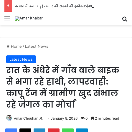
बरसात में उजागर हुई तमनार की सड़कों की हकीकत:देवगांव–पडिगांव–महालोई–गौरबाहरी मार्ग बना जोखिम भरा सफर
Menu
Se
Home
/
Latest News
Latest News
रात के अंधेरे में गाँव वाले बाइक
से भगा रहे हाथी, लापरवाही:
कापू रेंज में ग्रामीण खुद संभाल
रहे जंगल का मोर्चा
Follow
Amar Chouhan
January 8, 2026
0
2 minutes read
on
Facebook
X
LinkedIn
Pinterest
WhatsApp
Telegram