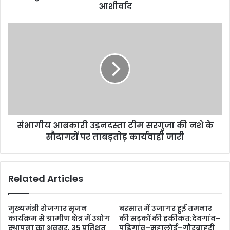
आशीर्वाद
संभागीय आबकारी उड़नदस्ता टीम सरगुजा की नशे के
सौदागरों पर ताबड़तोड़ कार्यवाही जारी
Related Articles
मुख्यमंत्री रोजगार सृजन
बरसात में उजागर हुई तमनार
कार्यक्रम से ग्रामीण क्षेत्र में उद्योग
की सड़कों की हकीकत:देवगांव–
स्थापना का अवसर, 35 प्रतिशत
पडिगांव–महालोई–गौरबाहरी