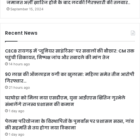
जमानत अर्ज़ी ख़ारिज होने के बाद लटकी गिरफ़्तारी की तलवार..
September 15, 2024
Recent News
CECB रायगढ़ में ‘जूनियर साइंटिस्ट’ पर सवालों की बौछार: CM तक
पहुंची शिकायत, निष्पक्ष जांच और तबादले की मांग तेज
14 hours ago
90 लाख की ऑनलाइन ठगी का खुलासा: महिला समेत तीन आरोपी
गिरफ्तार…
21 hours ago
घरघोड़ा को मिला नया एसडीएम, युवा आईएएस क्षितिज गुरभेले
संभालेंगे राजस्व प्रशासन की कमान
1 day ago
पेलमा परियोजना के विस्थापितों के पुनर्वास पर प्रशासन सख्त, गांव
की सहमति से तय होगा नया ठिकाना
1 day ago