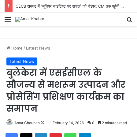
CECB रायगढ़ में ‘जूनियर साइंटिस्ट’ पर सवालों की बौछार: CM तक पहुंची शिकायत, निष्पक्ष जांच और तबादले की मांग तेज
Menu
Se
Home
/
Latest News
Latest News
बुलेकेरा में एसईसीएल के
सौजन्य से मशरूम उत्पादन और
प्रोसेसिंग प्रशिक्षण कार्यक्रम का
समापन
Follow
Amar Chouhan
February 14, 2026
0
2 minutes read
on
Facebook
X
LinkedIn
Pinterest
WhatsApp
Telegram