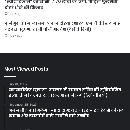
“न्याय दिलाने” का झांसा, 7.70 लाख की ठगी: पीड़िता फूलमती
दोहरे धोखे की शिकार
1 day ago
कुंजेमुरा का नाला बना ‘काला दरिया’: शारदा एनर्जी की खदान से
बह रहा प्रदूषण, ग्रामीणों में आक्रोश (देखें वीडियो)
1 day ago
Most Viewed Posts
July 31, 2025
सनसनीखेज खुलासा: रायगढ़ में पंचायत सचिव की सुनियोजित
हत्या, तीन गिरफ्तार, मास्टरमाइंड जेल में!(देखें वीडियो)
November 25, 2025
अब जमीन का मिलेगा ज्यादा दाम: नए गाइडलाइन रेट से कोयला
खदान और एयरपोर्ट वाले गांवों में बढ़ी उम्मीद