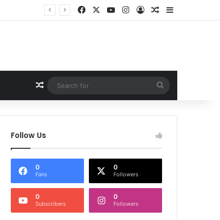
Facebook
X
YouTube
Instagram
Log In
Random Article
Sidebar
Random Article
Search
for
Follow Us
0
0
Fans
Followers
0
0
Subscribers
Followers