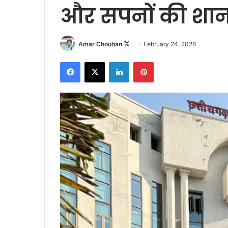
और सपनों की शान
Follow
Amar Chouhan
February 24, 2026
on
Facebook
X
LinkedIn
Pinterest
X