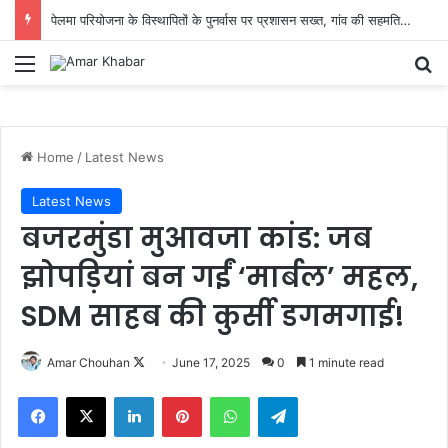
पेलमा परियोजना के विस्थापितों के पुनर्वास पर प्रशासन सख्त, गांव की सहमति से तय होगा नया ठिकाना
Menu
Se
Home
/
Latest News
Latest News
बजरमुंडा मुआवजा कांड: जब
झोपड़ियां बन गईं ‘मार्बल’ महल,
SDM साहब की कुर्सी डगमगाई!
Follow
Amar Chouhan
June 17, 2025
0
1 minute read
on
Facebook
X
LinkedIn
Pinterest
WhatsApp
Telegram
X