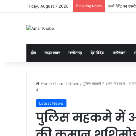
Friday, August 7 2026
Breaking News
फर्जी पेमेंट का स्
होम
ताज़ा खबर
छत्तीसगढ़
देश विदेश
मनोरंजन
ख
Home
/
Latest News
/
पुलिस महकमे में अहम फेरबदल : रायगढ़
में
Latest News
पुलिस महकमे में
की कमान शशिमोहन