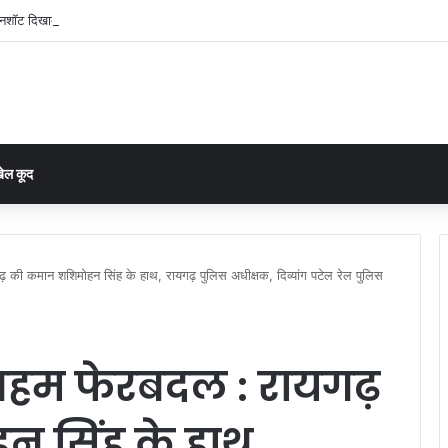
क्रीनशॉट दिखाकर पेट्रोल भरवाता था युवक, CCTV ने खोला राज; मारुती बलेनो समेत आरोपी गिरफ्त
ेल कूद
 की कमान शशिमोहन सिंह के हाथ, रायगढ़ पुलिस अधीक्षक, दिव्यांग पटेल रेल पुलिस
 अहम फेरबदल : रायगढ़
 सिंह के हाथ,