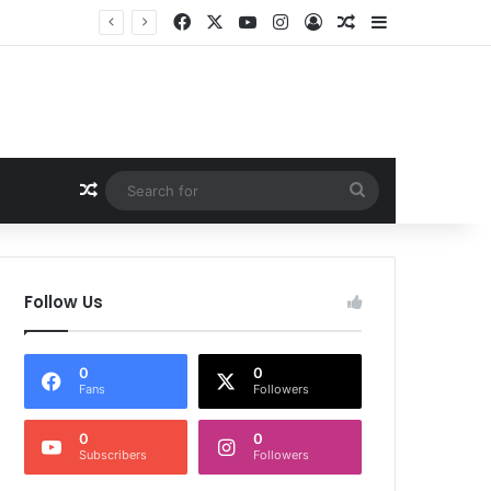
Facebook
X
YouTube
Instagram
Log In
Random Article
Sidebar
ार
Random Article
Search
for
Follow Us
0
0
Fans
Followers
0
0
Subscribers
Followers