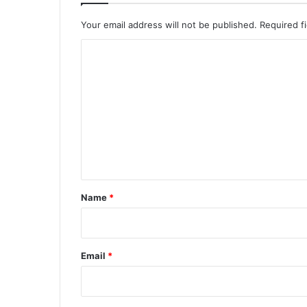
Your email address will not be published.
Required f
C
o
m
m
e
n
t
*
Name
*
Email
*