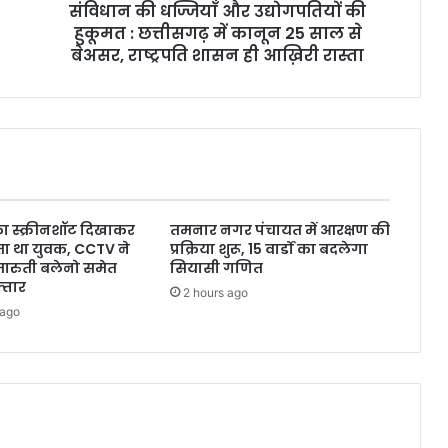
संविधान की धज्जियाँ और उद्योगपतियों की
हुकूमत : छत्तीसगढ़ में कानून 25 साल से
बेअसर, राष्ट्रपति शासन ही आख़िरी रास्ता
 का स्क्रीनशॉट दिखाकर
तमनार नगर पंचायत में आरक्षण की
ाता था युवक, CCTV ने
प्रक्रिया शुरू, 15 वार्डों का बदलेगा
मारुती बलेनो समेत
सियासी गणित
्तार
2 hours ago
 ago