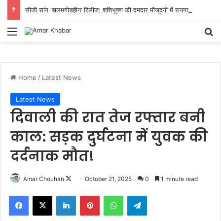
सीजी सांग ‘बालमगोड़हीन’ रिलीज: शशिभूषण की दमदार मौजूदगी में रायगढ़ के कलाकारों ने दिखाया दम, टीम को मिल रही सराहना
Menu
Se
Home
/
Latest News
Latest News
दिवाली की रात तेज रफ्तार बनी
काल: सड़क दुर्घटना में युवक की
दर्दनाक मौत!
Follow
Amar Chouhan
October 21, 2025
0
1 minute read
on
Facebook
X
LinkedIn
Pinterest
WhatsApp
Telegram
X