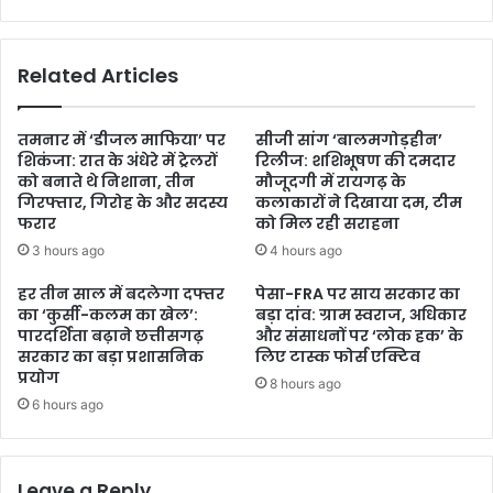
Related Articles
तमनार में ‘डीजल माफिया’ पर
सीजी सांग ‘बालमगोड़हीन’
शिकंजा: रात के अंधेरे में ट्रेलरों
रिलीज: शशिभूषण की दमदार
को बनाते थे निशाना, तीन
मौजूदगी में रायगढ़ के
गिरफ्तार, गिरोह के और सदस्य
कलाकारों ने दिखाया दम, टीम
फरार
को मिल रही सराहना
3 hours ago
4 hours ago
हर तीन साल में बदलेगा दफ्तर
पेसा-FRA पर साय सरकार का
का ‘कुर्सी-कलम का खेल’:
बड़ा दांव: ग्राम स्वराज, अधिकार
पारदर्शिता बढ़ाने छत्तीसगढ़
और संसाधनों पर ‘लोक हक’ के
सरकार का बड़ा प्रशासनिक
लिए टास्क फोर्स एक्टिव
प्रयोग
8 hours ago
6 hours ago
Leave a Reply