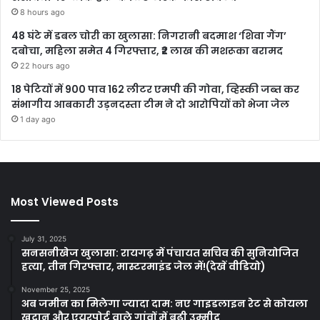
8 hours ago
48 घंटे में डबल चोरी का खुलासा: निगरानी बदमाश ‘शिवा गैंग’
दबोचा, महिला समेत 4 गिरफ्तार, ₹2 लाख की मशरूका बरामद
22 hours ago
18 पेटियों में 900 पाव 162 लीटर एमपी की गोवा, व्हिस्की जब्त कर
संभागीय आबकारी उड़नदस्ता टीम ने दो आरोपियों को भेजा जेल
1 day ago
Most Viewed Posts
July 31, 2025
सनसनीखेज खुलासा: रायगढ़ में पंचायत सचिव की सुनियोजित
हत्या, तीन गिरफ्तार, मास्टरमाइंड जेल में!(देखें वीडियो)
November 25, 2025
अब जमीन का मिलेगा ज्यादा दाम: नए गाइडलाइन रेट से कोयला
खदान और एयरपोर्ट वाले गांवों में बढ़ी उम्मीद