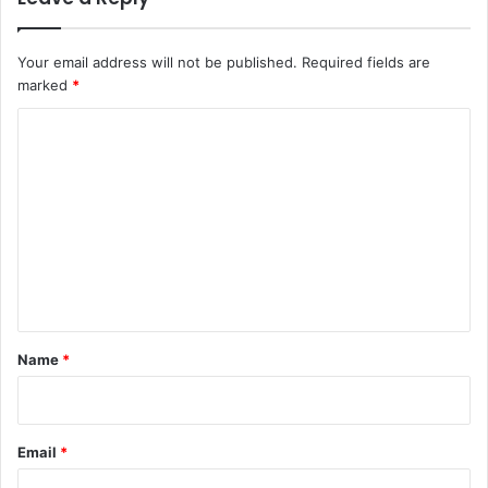
Your email address will not be published.
Required fields are
marked
*
C
o
m
m
e
n
t
*
Name
*
Email
*