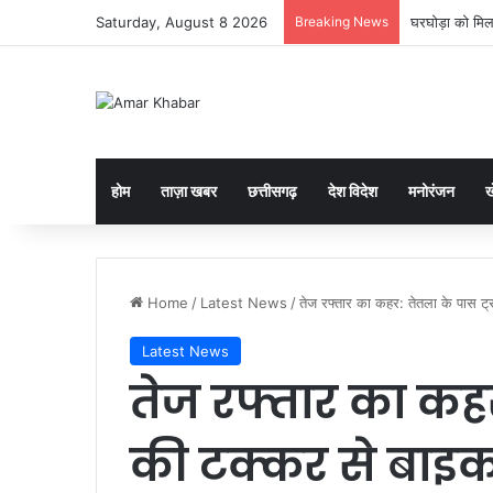
Saturday, August 8 2026
Breaking News
घरघोड़ा को मिल
होम
ताज़ा खबर
छत्तीसगढ़
देश विदेश
मनोरंजन
ख
Home
/
Latest News
/
तेज रफ्तार का कहर: तेतला के पास ट
Latest News
तेज रफ्तार का कहर
की टक्कर से बाइक