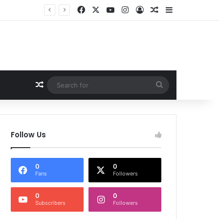
Facebook
X
YouTube
Instagram
Log In
Random Article
Sidebar
Random Article
Search
for
Follow Us
0
0
Fans
Followers
0
0
Subscribers
Followers