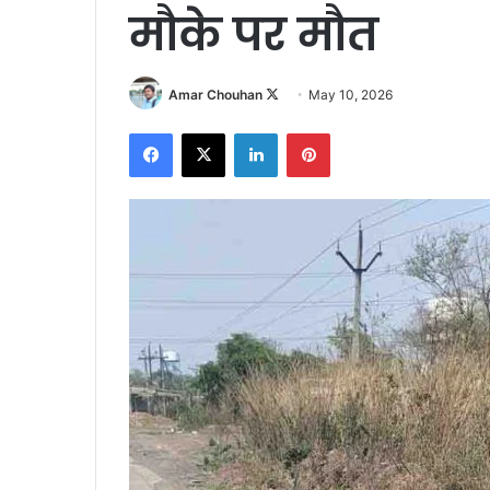
मौके पर मौत
Follow
Amar Chouhan
May 10, 2026
on
Facebook
X
LinkedIn
Pinterest
X