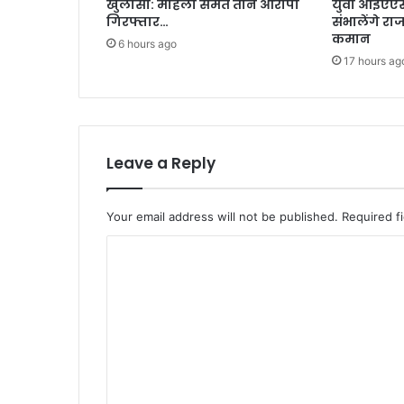
खुलासा: महिला समेत तीन आरोपी
युवा आईएएस 
गिरफ्तार…
संभालेंगे रा
कमान
6 hours ago
17 hours ag
Leave a Reply
Your email address will not be published.
Required f
C
o
m
m
e
n