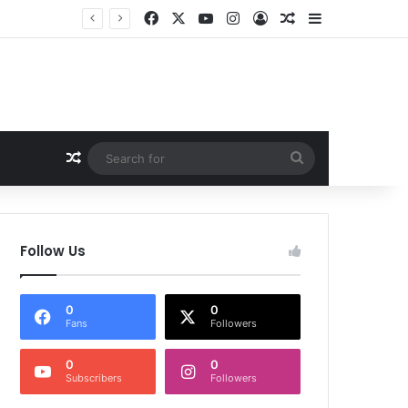
Facebook
X
YouTube
Instagram
Log In
Random Article
Sidebar
Random Article
Search
for
Follow Us
0
0
Fans
Followers
0
0
Subscribers
Followers