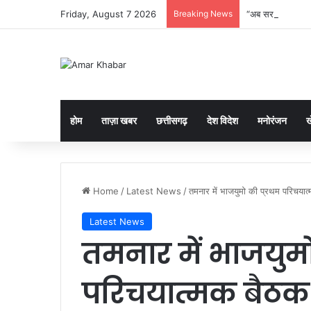
Friday, August 7 2026
Breaking News
“अब सरपंच खुद बनाए
होम
ताज़ा खबर
छत्तीसगढ़
देश विदेश
मनोरंजन
ख
Home
/
Latest News
/
तमनार में भाजयुमो की प्रथम परिचया
Latest News
तमनार में भाजयुमो
परिचयात्मक बैठक