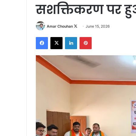
सशक्तिकरण पर ह
Follow
Amar Chouhan
June 15, 2026
on
Facebook
X
LinkedIn
Pinterest
X