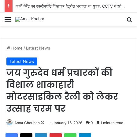
फर्जी पेमेंट का स्क्रीनशॉट दिखाकर पेट्रोल भरवाता था युवक, CCTV ने खोला राज; मारुती बलेनो समेत आरोपी गिरफ्तार
Menu
Se
Home
/
Latest News
Latest News
जय गुरुदेव धर्म प्रचारकों की
विशाल शाकाहारी
मोटरसाइकिल रैली को लेकर
उत्साह चरम पर
Follow
Amar Chouhan
January 16, 2026
0
1 minute read
on
Facebook
X
LinkedIn
Pinterest
WhatsApp
Telegram