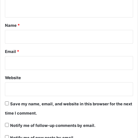
n
t
*
Name
*
Email
*
Website
Save my name, email, and website in this browser for the next
time I comment.
Notify me of follow-up comments by email.
Notify me of new posts by email.