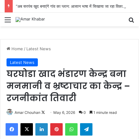
“अब सरपंच खुद बनाएंगे गांव का प्लान: आसान भाषा में सिखाया जा रहा विकास का पूरा तरीका”
Menu
Se
Home
/
Latest News
Latest News
घरघोडा खाद भंडारण केन्द्र बना
मनमानी व भ्रष्टाचार का केन्द्र –
रजनीकांत तिवारी
Follow
Amar Chouhan
May 6, 2026
0
1 minute read
on
Facebook
X
LinkedIn
Pinterest
WhatsApp
Telegram
X