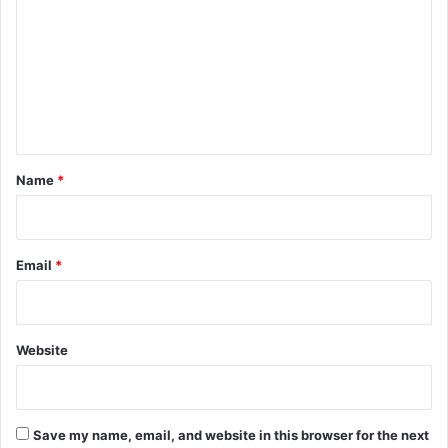
m
m
e
n
t
*
Name
*
Email
*
Website
Save my name, email, and website in this browser for the next