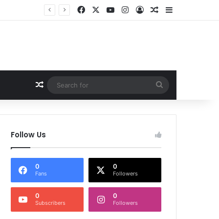
Facebook
X
YouTube
Instagram
Log In
Random Article
Sidebar
Random Article
Search
for
Follow Us
0
0
Fans
Followers
0
0
Subscribers
Followers