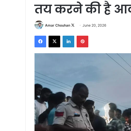
तय करने की है 
Follow
Amar Chouhan
June 20, 2026
on
Facebook
X
LinkedIn
Pinterest
X