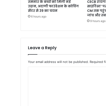
तमनार के बच्चों को मिली नई
CECB रायगढ़
उड़ान, अदाणी फाउंडेशन के कोचिंग
साइंटिस्ट’ प
सेंटर से 39 का चयन
CM तक पहुंच
जांच और तबा
6 hours ago
9 hours ago
Leave a Reply
Your email address will not be published.
Required f
C
o
m
m
e
n