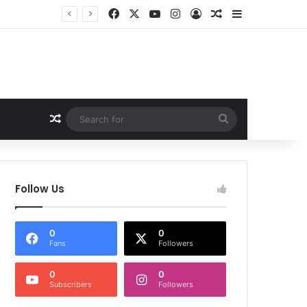
Facebook
X
YouTube
Instagram
Log In
Random Article
Sidebar
ांग तेज
Random Article
Search
for
Follow Us
0
0
Fans
Followers
0
0
Subscribers
Followers