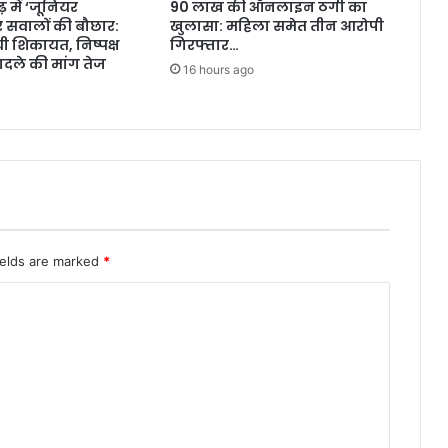
 में ‘जूनियर
90 लाख की ऑनलाइन ठगी का
र सवालों की बौछार:
खुलासा: महिला समेत तीन आरोपी
ी शिकायत, निष्पक्ष
गिरफ्तार…
दले की मांग तेज
16 hours ago
ields are marked
*