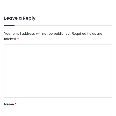
Leave a Reply
Your email address will not be published.
Required fields are
marked
*
C
o
m
m
e
n
t
*
Name
*