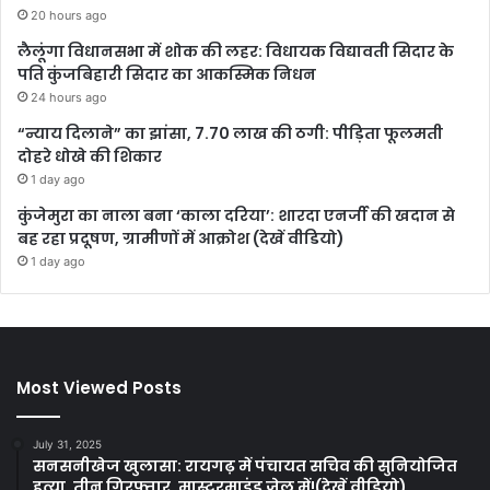
20 hours ago
लैलूंगा विधानसभा में शोक की लहर: विधायक विद्यावती सिदार के
पति कुंजबिहारी सिदार का आकस्मिक निधन
24 hours ago
“न्याय दिलाने” का झांसा, 7.70 लाख की ठगी: पीड़िता फूलमती
दोहरे धोखे की शिकार
1 day ago
कुंजेमुरा का नाला बना ‘काला दरिया’: शारदा एनर्जी की खदान से
बह रहा प्रदूषण, ग्रामीणों में आक्रोश (देखें वीडियो)
1 day ago
Most Viewed Posts
July 31, 2025
सनसनीखेज खुलासा: रायगढ़ में पंचायत सचिव की सुनियोजित
हत्या, तीन गिरफ्तार, मास्टरमाइंड जेल में!(देखें वीडियो)