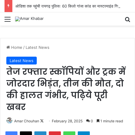
ओडिशा तक पहुंची रायगढ़ पुलिस: 60 किलो गांजा कांड का मास्टरमाइंड गिरफ्तार, सप्लाई नेटवर्क की अहम कड़ी टूटी
Menu
Se
Home
/
Latest News
Latest News
तेज रफ्तार स्काॅपियों और ट्रक में
जोरदार भिड़ंत, तीन की मौत, दो
की हालत गंभीर, पढ़िये पूरी
खबर
Follow
Amar Chouhan
February 28, 2025
0
1 minute read
on
Facebook
X
LinkedIn
Pinterest
WhatsApp
Telegram